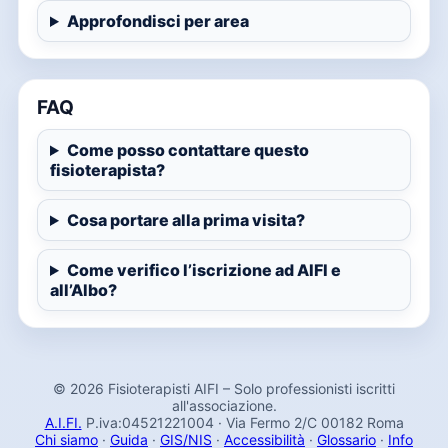
Approfondisci per area
FAQ
Come posso contattare questo
fisioterapista?
Cosa portare alla prima visita?
Come verifico l’iscrizione ad AIFI e
all’Albo?
© 2026 Fisioterapisti AIFI – Solo professionisti iscritti
all'associazione.
A.I.FI.
P.iva:04521221004 · Via Fermo 2/C 00182 Roma
Chi siamo
·
Guida
·
GIS/NIS
·
Accessibilità
·
Glossario
·
Info