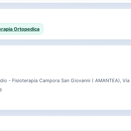
erapia Ortopedica
va finestra)
io - Fisioterapia Campora San Giovanni ( AMANTEA), Via
9