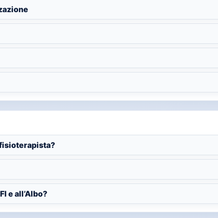
zzazione
isioterapista?
I e all’Albo?