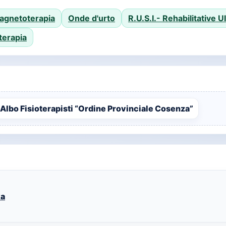
agnetoterapia
Onde d'urto
R.U.S.I.- Rehabilitative 
erapia
 Albo Fisioterapisti “Ordine Provinciale Cosenza”
va