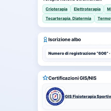
Crioterapia
Elettroterapia
M
Tecarterapia, Diatermia
Termot
Iscrizione albo
Numero di registrazione “606” ·
Certificazioni GIS/NIS
GIS Fisioterapia Sporti