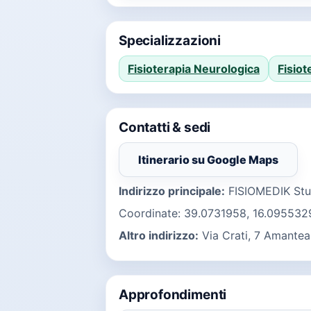
Specializzazioni
Fisioterapia Neurologica
Fisiot
Contatti & sedi
Itinerario su Google Maps
(si apre in una nuo
Indirizzo principale:
FISIOMEDIK Stud
Coordinate: 39.0731958, 16.095532
Altro indirizzo:
Via Crati, 7 Amantea
Approfondimenti