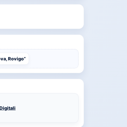
ova, Rovigo”
igitali