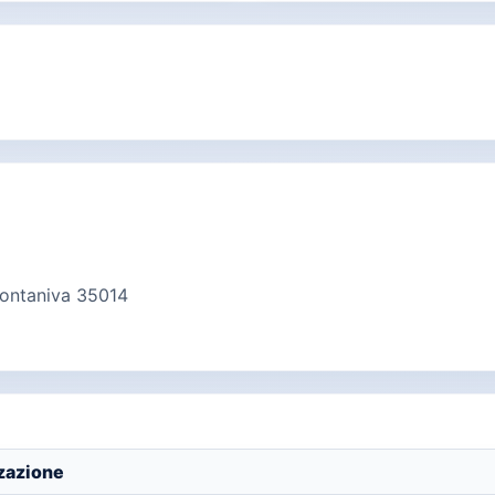
va finestra)
Fontaniva 35014
5
zzazione