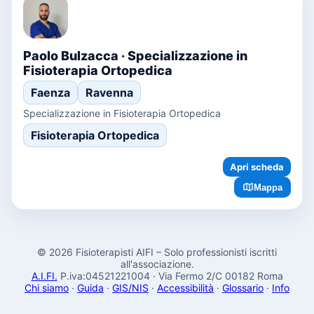
Paolo Bulzacca · Specializzazione in
Fisioterapia Ortopedica
Faenza
Ravenna
Specializzazione in Fisioterapia Ortopedica
Fisioterapia Ortopedica
Apri scheda
Mappa
© 2026 Fisioterapisti AIFI – Solo professionisti iscritti
all'associazione.
A.I.FI.
P.iva:04521221004 · Via Fermo 2/C 00182 Roma
Chi siamo
·
Guida
·
GIS/NIS
·
Accessibilità
·
Glossario
·
Info