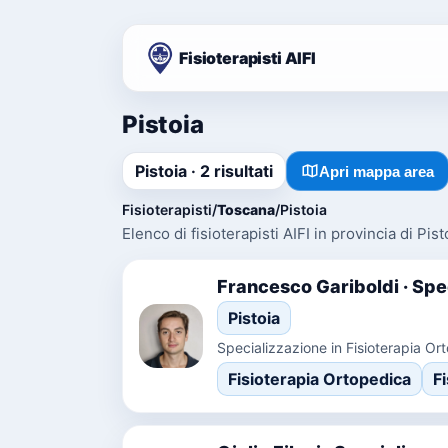
Fisioterapisti AIFI
Pistoia
Pistoia · 2 risultati
Apri mappa area
Fisioterapisti
/
Toscana
/
Pistoia
Elenco di fisioterapisti AIFI in provincia di Pist
Francesco Gariboldi · Spec
Pistoia
Specializzazione in Fisioterapia Or
Fisioterapia Ortopedica
F