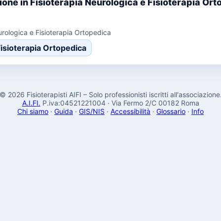
azione in Fisioterapia Neurologica e Fisioterapia Or
urologica e Fisioterapia Ortopedica
isioterapia Ortopedica
© 2026 Fisioterapisti AIFI – Solo professionisti iscritti all'associazione
A.I.FI.
P.iva:04521221004 · Via Fermo 2/C 00182 Roma
Chi siamo
·
Guida
·
GIS/NIS
·
Accessibilità
·
Glossario
·
Info