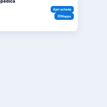
topedica
Apri scheda
Mappa
.