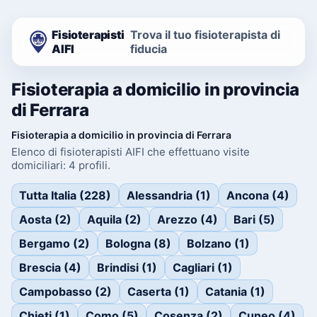
Fisioterapisti
Trova il tuo fisioterapista di
AIFI
fiducia
Fisioterapia a domicilio in provincia
di Ferrara
Fisioterapia a domicilio in provincia di Ferrara
Elenco di fisioterapisti AIFI che effettuano visite
domiciliari: 4 profili.
Tutta Italia (228)
Alessandria (1)
Ancona (4)
Aosta (2)
Aquila (2)
Arezzo (4)
Bari (5)
Bergamo (2)
Bologna (8)
Bolzano (1)
Brescia (4)
Brindisi (1)
Cagliari (1)
Campobasso (2)
Caserta (1)
Catania (1)
Chieti (1)
Como (5)
Cosenza (2)
Cuneo (4)