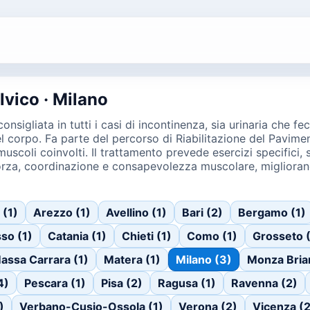
lvico · Milano
nsigliata in tutti i casi di incontinenza, sia urinaria che f
del corpo. Fa parte del percorso di Riabilitazione del Pavi
 muscoli coinvolti. Il trattamento prevede esercizi specifici,
rza, coordinazione e consapevolezza muscolare, migliorando 
 (1)
Arezzo (1)
Avellino (1)
Bari (2)
Bergamo (1)
so (1)
Catania (1)
Chieti (1)
Como (1)
Grosseto 
assa Carrara (1)
Matera (1)
Milano (3)
Monza Bria
4)
Pescara (1)
Pisa (2)
Ragusa (1)
Ravenna (2)
)
Verbano-Cusio-Ossola (1)
Verona (2)
Vicenza (2