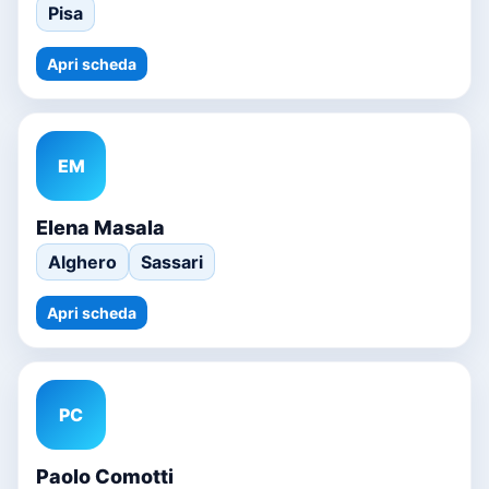
Pisa
Apri scheda
EM
Elena Masala
Alghero
Sassari
Apri scheda
PC
Paolo Comotti