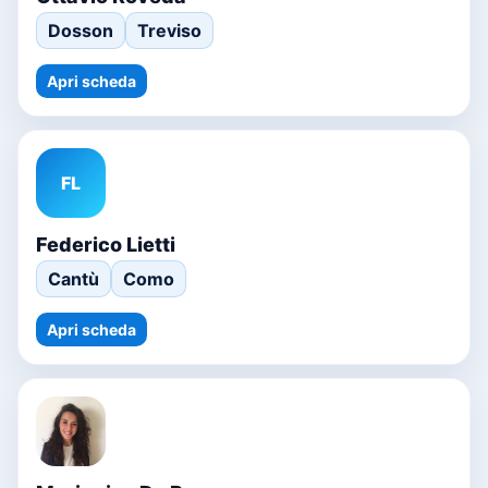
Dosson
Treviso
Apri scheda
FL
Federico Lietti
Cantù
Como
Apri scheda