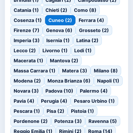
Brindisi (1)
Cagliari (2)
Campobasso (2)
Catania (1)
Chieti (2)
Como (8)
Cosenza (1)
Cuneo (2)
Ferrara (4)
Firenze (7)
Genova (6)
Grosseto (2)
Imperia (3)
Isernia (1)
Latina (2)
Lecco (2)
Livorno (1)
Lodi (1)
Macerata (1)
Mantova (2)
Massa Carrara (1)
Matera (3)
Milano (8)
Modena (2)
Monza Brianza (6)
Napoli (1)
Novara (3)
Padova (10)
Palermo (4)
Pavia (4)
Perugia (4)
Pesaro Urbino (1)
Pescara (1)
Pisa (2)
Pistoia (1)
Pordenone (2)
Potenza (3)
Ravenna (5)
Reggio Emilia (1)
Rimini (2)
Roma (14)