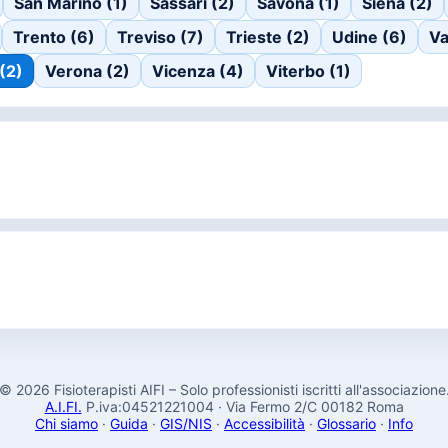
San Marino (1)
Sassari (2)
Savona (1)
Siena (2)
Trento (6)
Treviso (7)
Trieste (2)
Udine (6)
Va
 (2)
Verona (2)
Vicenza (4)
Viterbo (1)
© 2026 Fisioterapisti AIFI – Solo professionisti iscritti all'associazione
A.I.FI.
P.iva:04521221004 · Via Fermo 2/C 00182 Roma
Chi siamo
·
Guida
·
GIS/NIS
·
Accessibilità
·
Glossario
·
Info