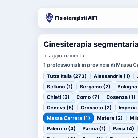
Fisioterapisti AIFI
Cinesiterapia segmentaria
In aggiornamento.
1 professionisti in provincia di Massa C
Tutta Italia (273)
Alessandria (1)
Belluno (1)
Bergamo (2)
Bologna 
Chieti (2)
Como (7)
Cosenza (1)
Genova (5)
Grosseto (2)
Imperia
Massa Carrara (1)
Matera (2)
Mil
Palermo (4)
Parma (1)
Pavia (4)