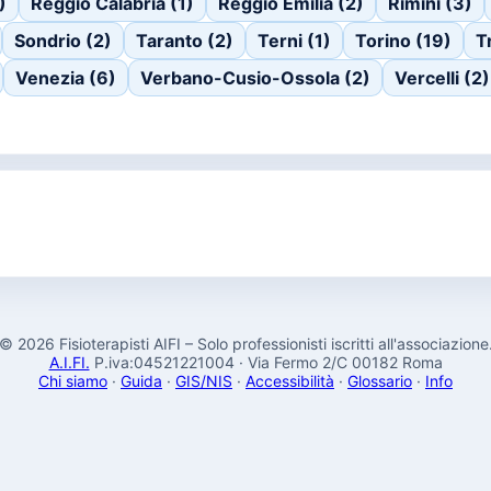
)
Reggio Calabria (1)
Reggio Emilia (2)
Rimini (3)
Sondrio (2)
Taranto (2)
Terni (1)
Torino (19)
T
Venezia (6)
Verbano-Cusio-Ossola (2)
Vercelli (2)
© 2026 Fisioterapisti AIFI – Solo professionisti iscritti all'associazione
A.I.FI.
P.iva:04521221004 · Via Fermo 2/C 00182 Roma
Chi siamo
·
Guida
·
GIS/NIS
·
Accessibilità
·
Glossario
·
Info