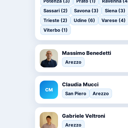
Potenza (3)
Prato (1)
Ravenna (4
Sassari (2)
Savona (3)
Siena (3)
Trieste (2)
Udine (6)
Varese (4)
Viterbo (1)
Massimo Benedetti
Arezzo
Claudia Mucci
CM
San Piero
Arezzo
Gabriele Veltroni
Arezzo