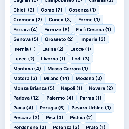
Cagliari (2)
Campobasso (2)
Catania (2)
Chieti (2)
Como (7)
Cosenza (1)
Cremona (2)
Cuneo (3)
Fermo (1)
Ferrara (4)
Firenze (8)
Forlì Cesena (1)
Genova (5)
Grosseto (2)
Imperia (3)
Isernia (1)
Latina (2)
Lecce (1)
Lecco (2)
Livorno (1)
Lodi (3)
Mantova (4)
Massa Carrara (1)
Matera (2)
Milano (14)
Modena (2)
Monza Brianza (5)
Napoli (1)
Novara (2)
Padova (12)
Palermo (4)
Parma (1)
Pavia (4)
Perugia (5)
Pesaro Urbino (1)
Pescara (3)
Pisa (3)
Pistoia (2)
Pordenone (3)
Potenza (3)
Prato (1)